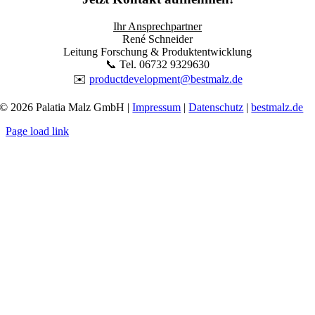
Ihr Ansprechpartner
René Schneider
Leitung Forschung & Produktentwicklung
📞 Tel. 06732 9329630
✉️
productdevelopment@bestmalz.de
© 2026 Palatia Malz GmbH |
Impressum
|
Datenschutz
|
bestmalz.de
Page load link
Go
to
Top