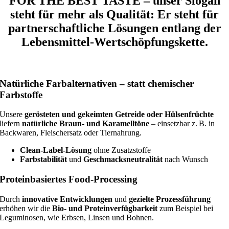
FOR THE BEST TASTE – unser Slogan
steht für mehr als Qualität: Er steht für
partnerschaftliche Lösungen entlang der
Lebensmittel-Wertschöpfungskette.
Natürliche Farbalternativen – statt chemischer
Farbstoffe
Unsere
gerösteten und gekeimten Getreide oder Hülsenfrüchte
liefern
natürliche Braun- und Karamelltöne
– einsetzbar z. B. in
Backwaren, Fleischersatz oder Tiernahrung.
Clean-Label-Lösung
ohne Zusatzstoffe
Farbstabilität
und
Geschmacksneutralität
nach Wunsch
Proteinbasiertes Food-Processing
Durch
innovative Entwicklungen
und
gezielte Prozessführung
erhöhen wir die
Bio- und Proteinverfügbarkeit
zum Beispiel bei
Leguminosen, wie Erbsen, Linsen und Bohnen.