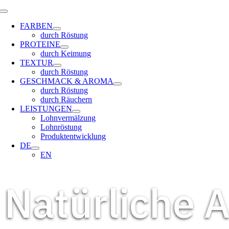
Skip
Toggle
to
Navigation
FARBEN
content
durch Röstung
PROTEINE
durch Keimung
TEXTUR
durch Röstung
GESCHMACK & AROMA
durch Röstung
durch Räuchern
LEISTUNGEN
Lohnvermälzung
Lohnröstung
Produktentwicklung
DE
EN
Natürliche A