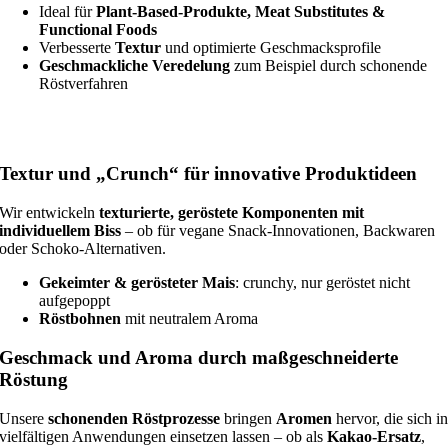
Ideal für
Plant-Based-Produkte, Meat Substitutes &
Functional Foods
Verbesserte
Textur
und optimierte Geschmacksprofile
Geschmackliche Veredelung
zum Beispiel durch schonende
Röstverfahren
Textur und „Crunch“ für innovative Produktideen
Wir entwickeln
texturierte, geröstete Komponenten mit
individuellem Biss
– ob für vegane Snack-Innovationen, Backwaren
oder Schoko-Alternativen.
Gekeimter & gerösteter Mais
: crunchy, nur geröstet nicht
aufgepoppt
Röstbohnen
mit neutralem Aroma
Geschmack und Aroma durch maßgeschneiderte
Röstung
Unsere
schonenden Röstprozesse
bringen
Aromen
hervor, die sich i
vielfältigen Anwendungen einsetzen lassen – ob als
Kakao-Ersatz
,